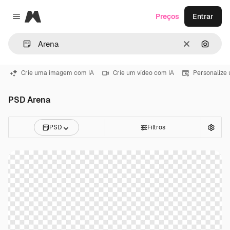
Magnific
Preços
Entrar
Close menu
Limpar
Pesqui
Crie uma imagem com IA
Crie um vídeo com IA
Personalize
PSD Arena
PSD
Filtros