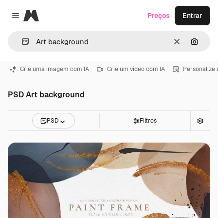
Magnific
Preços
Entrar
Close menu
Limpar
Pesqui
Crie uma imagem com IA
Crie um vídeo com IA
Personalize
PSD Art background
PSD
Filtros