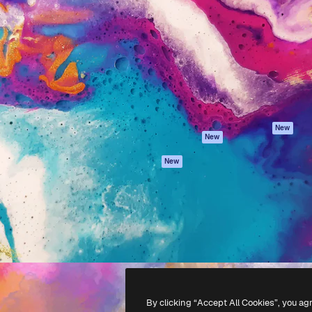
iativa para você direcionar
Spaces
Academy
alho. Mais de 1 milhão de
Assistente de IA
Documentação
e criativos, empresas,
Gerador de
Atendimento
dios.
imagens
Termos e
Gerador de vídeos
condições
Texto para voz
Política de
privacidade
Conteúdo de stock
Originais
MCP para
New
New
Claude/ChatGPT
Política de cooki
Agentes
Central de
New
confiabilidade
API
Afiliados
App móvel
Empresas
Todas as
ferramentas
-
2026
Freepik Company S.L.U.
Todos os direitos reservados
.
By clicking “Accept All Cookies”, you ag