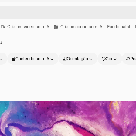
Crie um vídeo com IA
Crie um ícone com IA
Fundo natal
d
Conteúdo com IA
Orientação
Cor
Pe
Produtos
Começar