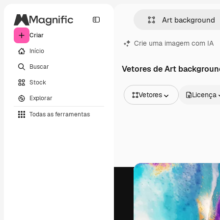
Criar
Crie uma imagem com IA
Início
Buscar
Vetores de Art backgroun
Stock
Vetores
Licença
Explorar
Todas as imagens
Todas as ferramentas
Vetores
Ilustrações
Fotos
PSD
Modelos
Mockups
Vídeos
Clipes de vídeo
Animações
Modelos de vídeos
Ícones
Modelos 3D
Fontes