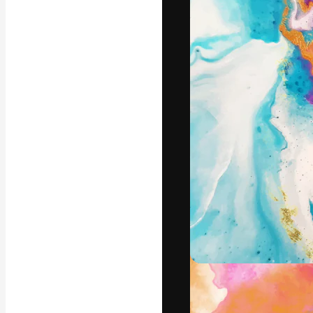
A plataforma cr
seu melhor trab
assinantes entr
agências e estú
Português
Copyright © 2010