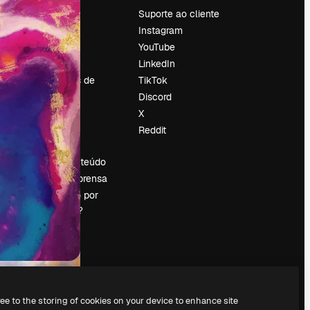
Preços
Suporte ao cliente
Sobre nós
Instagram
Reviews
YouTube
Emprego
LinkedIn
Tendências de
TikTok
pesquisa
Discord
Blog
X
Eventos
Reddit
es
Slidesgo
Vender conteúdo
Sala de imprensa
Procurando por
magnific.ai?
ree to the storing of cookies on your device to enhance site