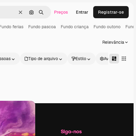
Preços
Entrar
Registrar-se
Limpar
Pesquisar por imagem
Buscar
Fundo ferias
Fundo pascoa
Fundo criança
Fundo outono
Fundo
Relevância
ssoas
Tipo de arquivo
Estilo
Avançado
Empresa
Siga-nos