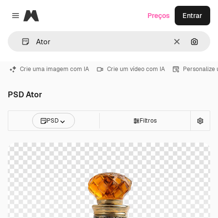
Magnific
Preços
Entrar
Close menu
Limpar
Pesqui
Crie uma imagem com IA
Crie um vídeo com IA
Personalize
PSD Ator
PSD
Filtros