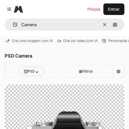
Magnific
Preços
Entrar
Close menu
Limpar
Pesqui
Crie uma imagem com IA
Crie um vídeo com IA
Personalize
PSD Camera
PSD
Filtros