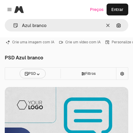
Magnific
Preços
Entrar
Close menu
Limpar
Pesqui
Crie uma imagem com IA
Crie um vídeo com IA
Personalize
PSD Azul branco
PSD
Filtros