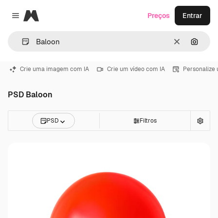
Magnific
Preços
Entrar
Close menu
Limpar
Pesqui
Crie uma imagem com IA
Crie um vídeo com IA
Personalize
PSD Baloon
PSD
Filtros