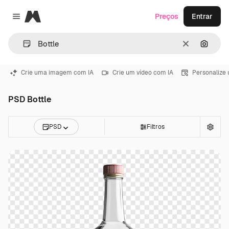
Magnific
Preços
Entrar
Close menu
Limpar
Pesqui
Crie uma imagem com IA
Crie um vídeo com IA
Personalize
PSD Bottle
PSD
Filtros