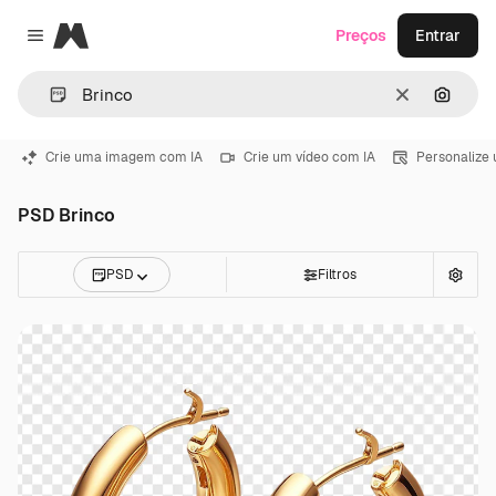
Magnific
Preços
Entrar
Close menu
Limpar
Pesqui
Crie uma imagem com IA
Crie um vídeo com IA
Personalize
PSD Brinco
PSD
Filtros