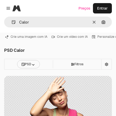
Magnific
Preços
Entrar
Close menu
Limpar
Pesqui
Crie uma imagem com IA
Crie um vídeo com IA
Personalize
PSD Calor
PSD
Filtros