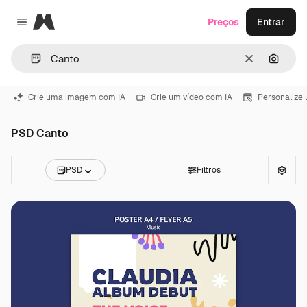
Magnific
Preços
Entrar
Close menu
Limpar
Pesqui
Crie uma imagem com IA
Crie um vídeo com IA
Personalize
PSD Canto
PSD
Filtros