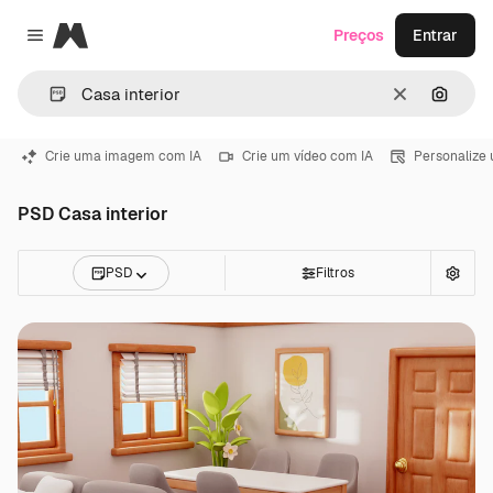
Magnific
Preços
Entrar
Close menu
Limpar
Pesqui
Crie uma imagem com IA
Crie um vídeo com IA
Personalize
PSD Casa interior
PSD
Filtros