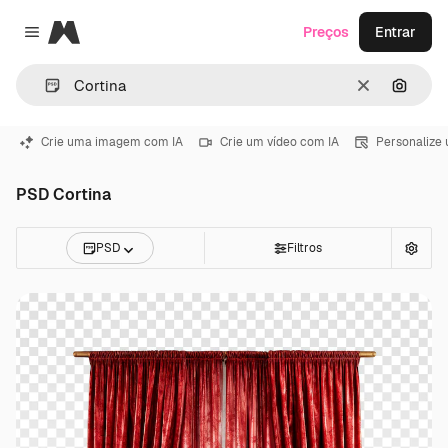
Magnific
Preços
Entrar
Close menu
Limpar
Pesqui
Crie uma imagem com IA
Crie um vídeo com IA
Personalize
PSD Cortina
PSD
Filtros