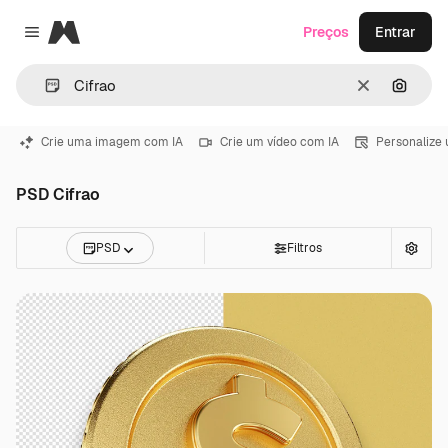
Magnific
Preços
Entrar
Close menu
Limpar
Pesqui
Crie uma imagem com IA
Crie um vídeo com IA
Personalize
PSD Cifrao
PSD
Filtros