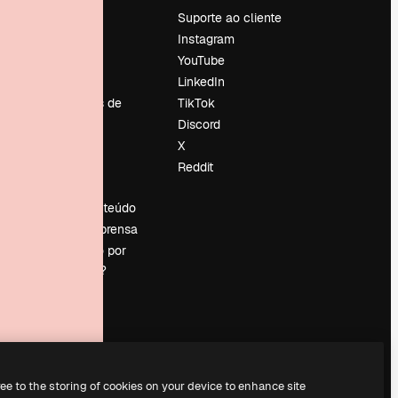
Preços
Suporte ao cliente
Sobre nós
Instagram
Reviews
YouTube
Emprego
LinkedIn
Tendências de
TikTok
pesquisa
Discord
Blog
X
Eventos
Reddit
es
Slidesgo
Vender conteúdo
Sala de imprensa
Procurando por
magnific.ai?
ree to the storing of cookies on your device to enhance site