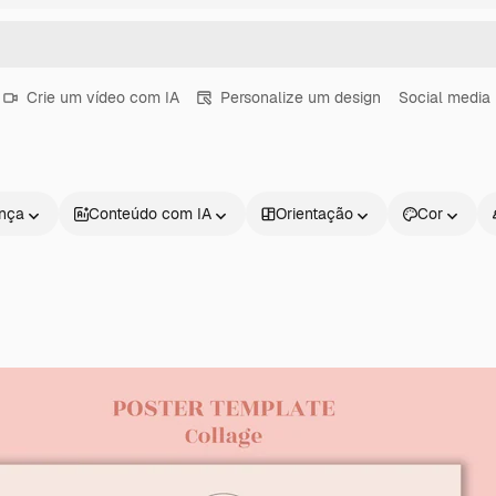
Crie um vídeo com IA
Personalize um design
Social media 
ença
Conteúdo com IA
Orientação
Cor
Produtos
Começar