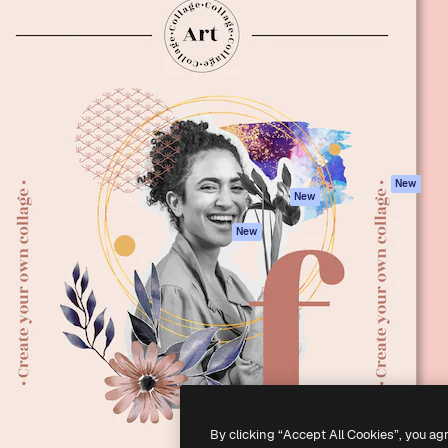
iativa para você direcionar
Spaces
Academy
alho. Mais de 1 milhão de
Assistente de IA
Documentação
e criativos, empresas,
Gerador de
Atendimento
dios.
imagens
Termos e
Gerador de vídeos
condições
Texto para voz
Política de
privacidade
Conteúdo de stock
Originais
MCP para
New
New
Claude/ChatGPT
Política de cooki
Agentes
Central de
New
confiabilidade
API
Afiliados
App móvel
Empresas
Todas as
ferramentas
-
2026
Freepik Company S.L.U.
Todos os direitos reservados
.
By clicking “Accept All Cookies”, you ag