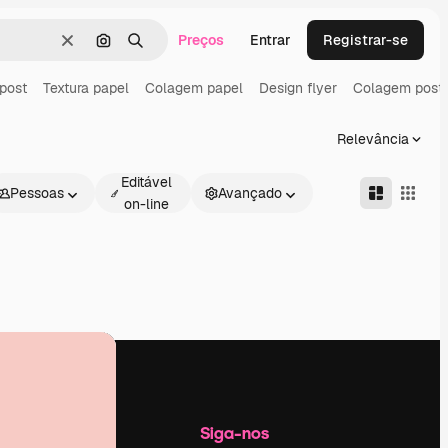
Preços
Entrar
Registrar-se
Limpar
Pesquisar por imagem
Buscar
post
Textura papel
Colagem papel
Design flyer
Colagem post
Relevância
Editável
Pessoas
Avançado
on-line
Empresa
Siga-nos