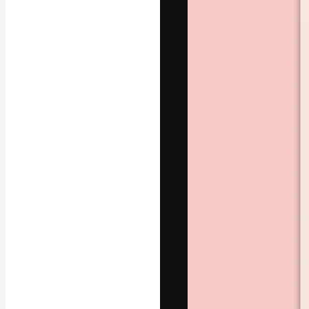
A plataforma cr
seu melhor trab
assinantes entr
agências e estú
Português
Copyright © 2010