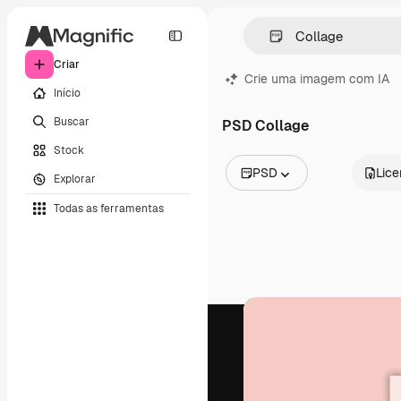
Criar
Crie uma imagem com IA
Início
Buscar
PSD Collage
Stock
PSD
Lic
Explorar
Todas as imagens
Todas as ferramentas
Vetores
Ilustrações
Fotos
PSD
Modelos
Mockups
Vídeos
Clipes de vídeo
Animações
Modelos de vídeos
Ícones
Modelos 3D
Fontes