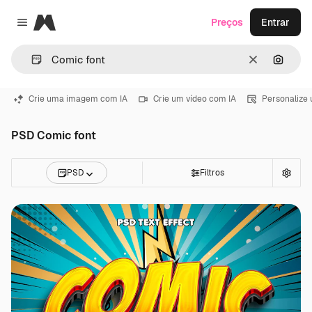
Magnific
Preços
Entrar
Close menu
Limpar
Pesqui
Crie uma imagem com IA
Crie um vídeo com IA
Personalize
PSD Comic font
PSD
Filtros