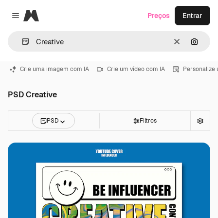
Magnific
Preços
Entrar
Close menu
Limpar
Pesqui
Crie uma imagem com IA
Crie um vídeo com IA
Personalize
PSD Creative
PSD
Filtros