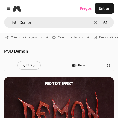
Magnific
Preços
Entrar
Close menu
Limpar
Pesqui
Crie uma imagem com IA
Crie um vídeo com IA
Personalize
PSD Demon
PSD
Filtros