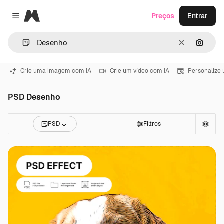
Magnific
Preços
Entrar
Close menu
Limpar
Pesqui
Crie uma imagem com IA
Crie um vídeo com IA
Personalize
PSD Desenho
PSD
Filtros