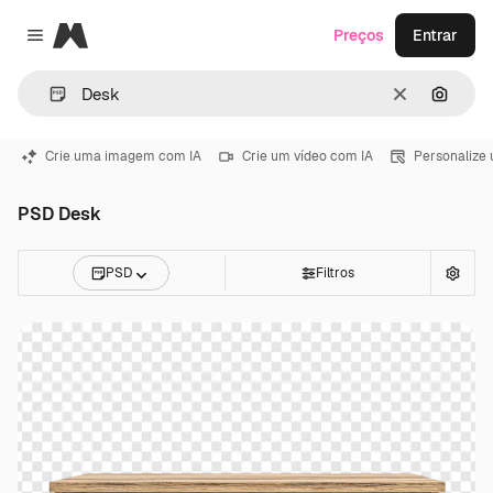
Magnific
Preços
Entrar
Close menu
Limpar
Pesqui
Crie uma imagem com IA
Crie um vídeo com IA
Personalize
PSD Desk
PSD
Filtros