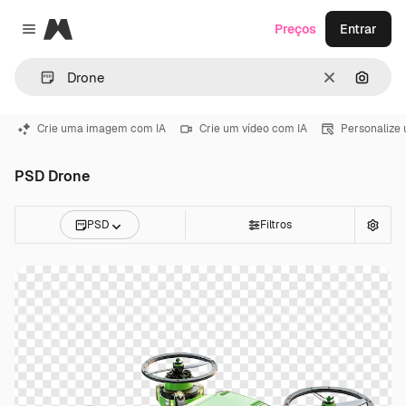
Magnific
Preços
Entrar
Close menu
Limpar
Pesqui
Crie uma imagem com IA
Crie um vídeo com IA
Personalize
PSD Drone
PSD
Filtros