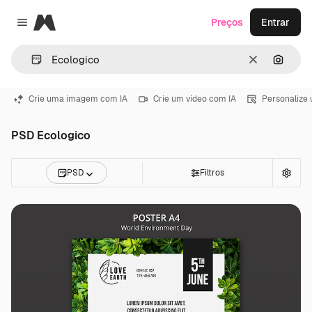
Magnific
Preços
Entrar
Close menu
Limpar
Pesqui
Crie uma imagem com IA
Crie um vídeo com IA
Personalize
PSD Ecologico
PSD
Filtros