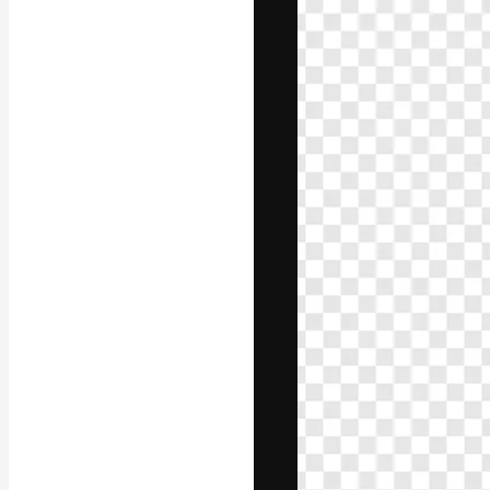
A plataforma cr
seu melhor trab
assinantes entr
agências e estú
Português
Copyright © 2010