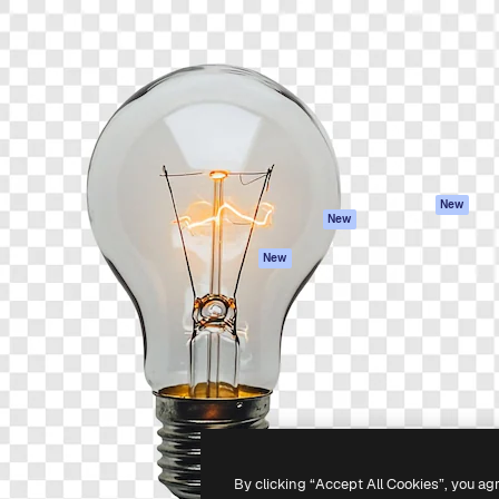
iativa para você direcionar
Spaces
Academy
alho. Mais de 1 milhão de
Assistente de IA
Documentação
e criativos, empresas,
Gerador de
Atendimento
dios.
imagens
Termos e
Gerador de vídeos
condições
Texto para voz
Política de
privacidade
Conteúdo de stock
Originais
MCP para
New
New
Claude/ChatGPT
Política de cooki
Agentes
Central de
New
confiabilidade
API
Afiliados
App móvel
Empresas
Todas as
ferramentas
-
2026
Freepik Company S.L.U.
Todos os direitos reservados
.
By clicking “Accept All Cookies”, you ag