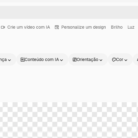
Crie um vídeo com IA
Personalize um design
Brilho
Luz
ença
Conteúdo com IA
Orientação
Cor
Produtos
Começar