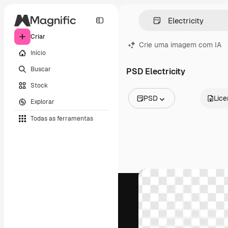
Criar
Crie uma imagem com IA
Início
Buscar
PSD Electricity
Stock
PSD
Lic
Explorar
Todas as imagens
Todas as ferramentas
Vetores
Ilustrações
Fotos
PSD
Modelos
Mockups
Vídeos
Clipes de vídeo
Animações
Modelos de vídeos
Ícones
Modelos 3D
Fontes