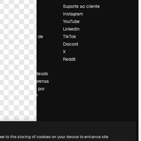
Preços
Suporte ao cliente
Sobre nós
Instagram
Reviews
YouTube
Emprego
LinkedIn
Tendências de
TikTok
pesquisa
Discord
Blog
X
Eventos
Reddit
es
Slidesgo
Vender conteúdo
Sala de imprensa
Procurando por
magnific.ai?
ree to the storing of cookies on your device to enhance site