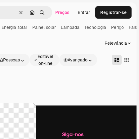
Preços
Entrar
Registrar-se
Limpar
Pesquisar por imagem
Buscar
Energia solar
Painel solar
Lampada
Tecnologia
Perigo
Fais
Relevância
Editável
Pessoas
Avançado
on-line
Empresa
Siga-nos