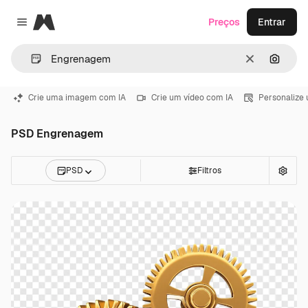
Magnific
Preços
Entrar
Close menu
Limpar
Pesqui
Crie uma imagem com IA
Crie um vídeo com IA
Personalize
PSD Engrenagem
PSD
Filtros