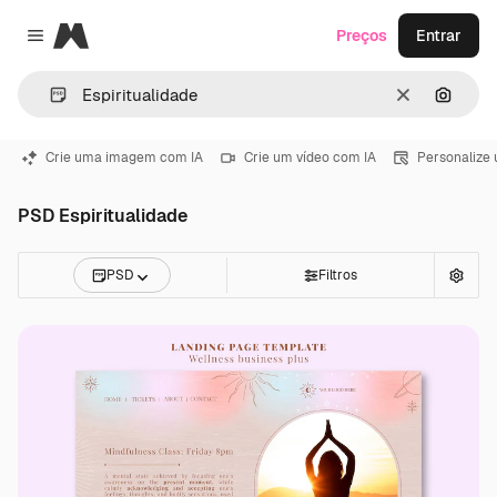
Magnific
Preços
Entrar
Close menu
Limpar
Pesqui
Crie uma imagem com IA
Crie um vídeo com IA
Personalize
PSD Espiritualidade
PSD
Filtros