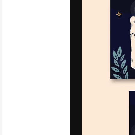
A plataforma cr
seu melhor trab
assinantes entr
agências e estú
Português
Copyright © 2010