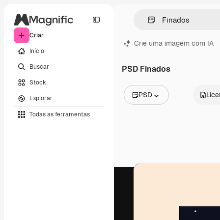
Criar
Crie uma imagem com IA
Início
Buscar
PSD Finados
Stock
PSD
Lic
Explorar
Todas as imagens
Todas as ferramentas
Vetores
Ilustrações
Fotos
PSD
Modelos
Mockups
Vídeos
Clipes de vídeo
Animações
Modelos de vídeos
Ícones
Modelos 3D
Fontes