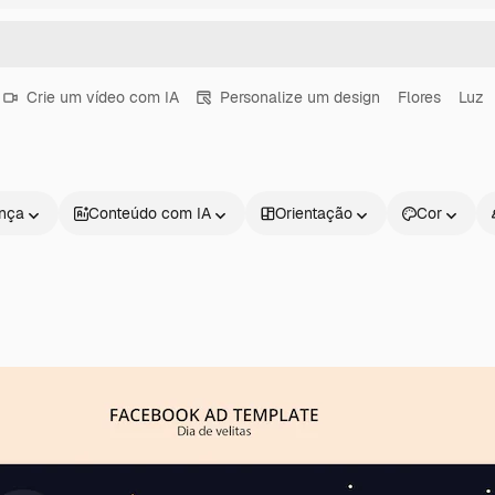
Crie um vídeo com IA
Personalize um design
Flores
Luz
ença
Conteúdo com IA
Orientação
Cor
Produtos
Começar