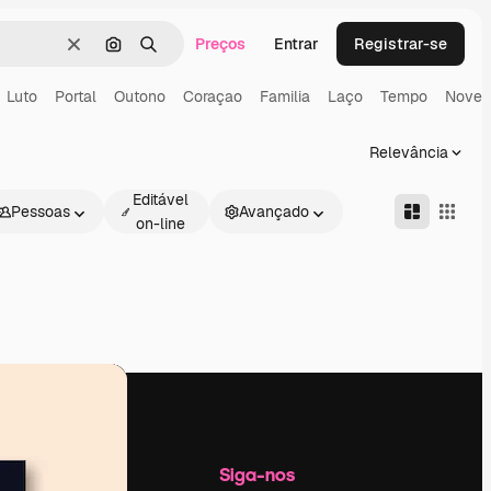
Preços
Entrar
Registrar-se
Limpar
Pesquisar por imagem
Buscar
Luto
Portal
Outono
Coraçao
Familia
Laço
Tempo
Novem
Relevância
Editável
Pessoas
Avançado
on-line
Empresa
Siga-nos