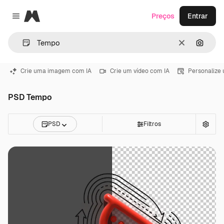
Magnific
Preços
Entrar
Close menu
Limpar
Pesqui
Crie uma imagem com IA
Crie um vídeo com IA
Personalize
PSD Tempo
PSD
Filtros