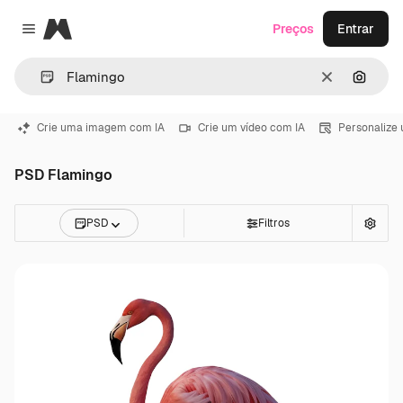
Magnific
Preços
Entrar
Close menu
Limpar
Pesqui
Crie uma imagem com IA
Crie um vídeo com IA
Personalize
PSD Flamingo
PSD
Filtros