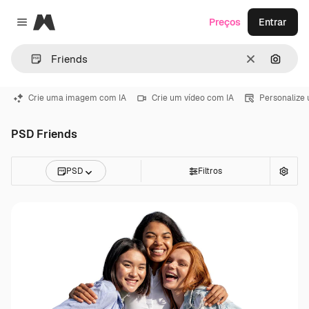
Magnific
Preços
Entrar
Close menu
Limpar
Pesqui
Crie uma imagem com IA
Crie um vídeo com IA
Personalize
PSD Friends
PSD
Filtros