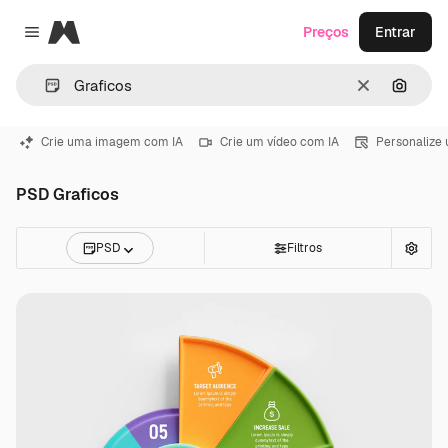
Magnific
Preços
Entrar
Close menu
Limpar
Pesqui
Crie uma imagem com IA
Crie um vídeo com IA
Personalize
PSD Graficos
PSD
Filtros