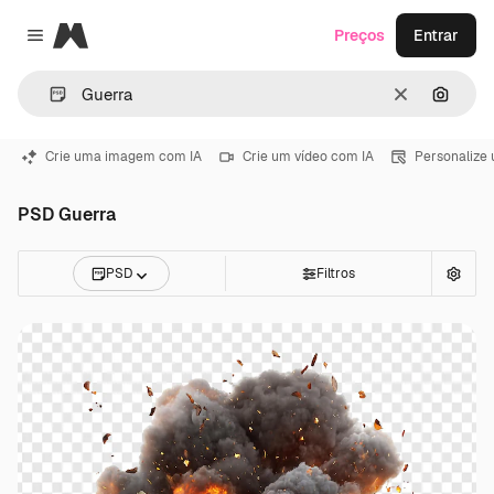
Magnific
Preços
Entrar
Close menu
Limpar
Pesqui
Crie uma imagem com IA
Crie um vídeo com IA
Personalize
PSD Guerra
PSD
Filtros