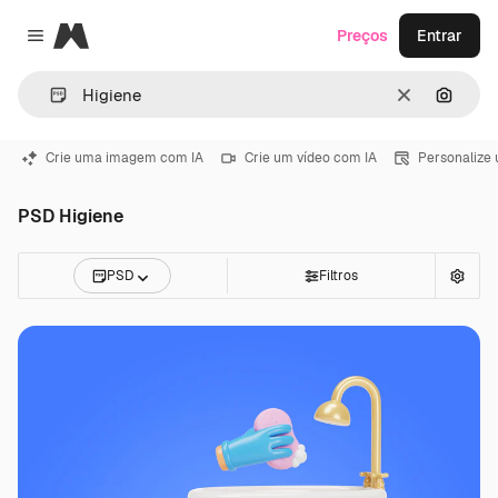
Magnific
Preços
Entrar
Close menu
Limpar
Pesqui
Crie uma imagem com IA
Crie um vídeo com IA
Personalize
PSD Higiene
PSD
Filtros