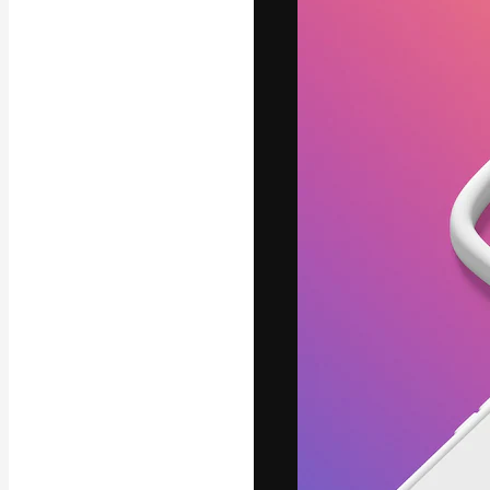
A plataforma cr
seu melhor trab
assinantes entr
agências e estú
Português
Copyright © 2010