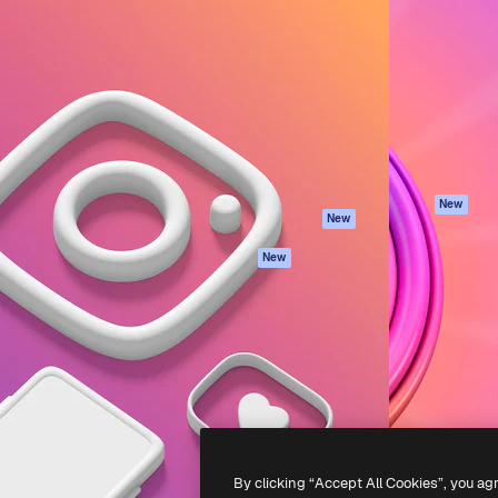
iativa para você direcionar
Spaces
Academy
alho. Mais de 1 milhão de
Assistente de IA
Documentação
e criativos, empresas,
Gerador de
Atendimento
dios.
imagens
Termos e
Gerador de vídeos
condições
Texto para voz
Política de
privacidade
Conteúdo de stock
Originais
MCP para
New
New
Claude/ChatGPT
Política de cooki
Agentes
Central de
New
confiabilidade
API
Afiliados
App móvel
Empresas
Todas as
ferramentas
-
2026
Freepik Company S.L.U.
Todos os direitos reservados
.
By clicking “Accept All Cookies”, you ag