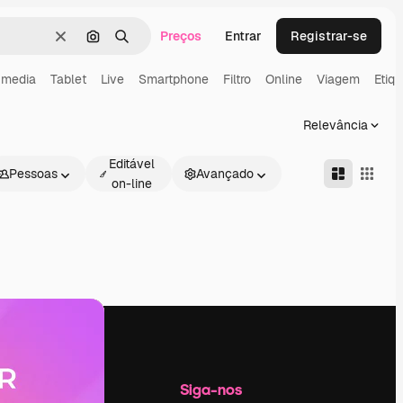
Preços
Entrar
Registrar-se
Limpar
Pesquisar por imagem
Buscar
 media
Tablet
Live
Smartphone
Filtro
Online
Viagem
Etiq
Relevância
Editável
Pessoas
Avançado
on-line
Empresa
Siga-nos