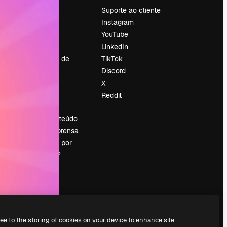
Preços
Suporte ao cliente
Sobre nós
Instagram
Reviews
YouTube
Emprego
LinkedIn
Tendências de
TikTok
pesquisa
Discord
Blog
X
Eventos
Reddit
es
Slidesgo
Vender conteúdo
Sala de imprensa
Procurando por
magnific.ai?
ree to the storing of cookies on your device to enhance site