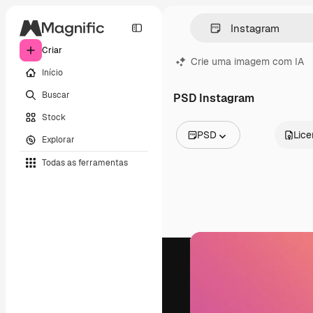
Criar
Crie uma imagem com IA
Início
Buscar
PSD Instagram
Stock
PSD
Lic
Explorar
Todas as imagens
Todas as ferramentas
Vetores
Ilustrações
Fotos
PSD
Modelos
Mockups
Vídeos
Clipes de vídeo
Animações
Modelos de vídeos
Ícones
Modelos 3D
Fontes