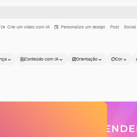
Crie um vídeo com IA
Personalize um design
Post
Social
ença
Conteúdo com IA
Orientação
Cor
Produtos
Começar