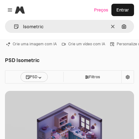
Magnific
Preços
Entrar
Close menu
Limpar
Pesqui
Crie uma imagem com IA
Crie um vídeo com IA
Personalize
PSD Isometric
PSD
Filtros