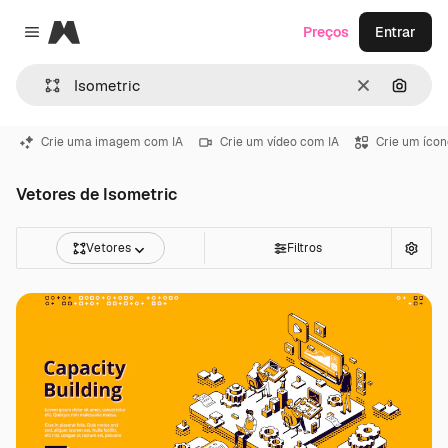
Magnific
Preços
Entrar
Close menu
Limpar
Pesqui
Crie uma imagem com IA
Crie um vídeo com IA
Crie um ícon
Vetores de Isometric
Vetores
Filtros