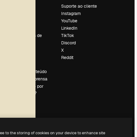
Preços
Suporte ao cliente
Sobre nós
Instagram
Reviews
YouTube
Emprego
LinkedIn
Tendências de
TikTok
pesquisa
Discord
Blog
X
Eventos
Reddit
es
Slidesgo
Vender conteúdo
Sala de imprensa
Procurando por
magnific.ai?
ree to the storing of cookies on your device to enhance site