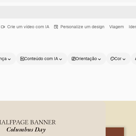
Crie um vídeo com IA
Personalize um design
Viagem
Ide
ença
Conteúdo com IA
Orientação
Cor
Produtos
Começar