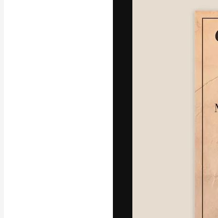
A plataforma cr
seu melhor trab
assinantes entr
agências e estú
Português
Copyright © 2010