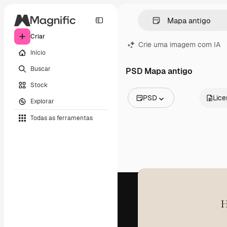
Criar
Crie uma imagem com IA
Início
Buscar
PSD Mapa antigo
Stock
PSD
Lic
Explorar
Todas as imagens
Todas as ferramentas
Vetores
Ilustrações
Fotos
PSD
Modelos
Mockups
Vídeos
Clipes de vídeo
Animações
Modelos de vídeos
Ícones
Modelos 3D
Fontes