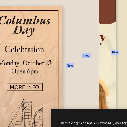
iativa para você direcionar
Spaces
Academy
alho. Mais de 1 milhão de
Assistente de IA
Documentação
e criativos, empresas,
Gerador de
Atendimento
dios.
imagens
Termos e
Gerador de vídeos
condições
Texto para voz
Política de
privacidade
Conteúdo de stock
Originais
MCP para
New
New
Claude/ChatGPT
Política de cooki
Agentes
Central de
New
confiabilidade
API
Afiliados
App móvel
Empresas
Todas as
ferramentas
-
2026
Freepik Company S.L.U.
Todos os direitos reservados
.
By clicking “Accept All Cookies”, you ag