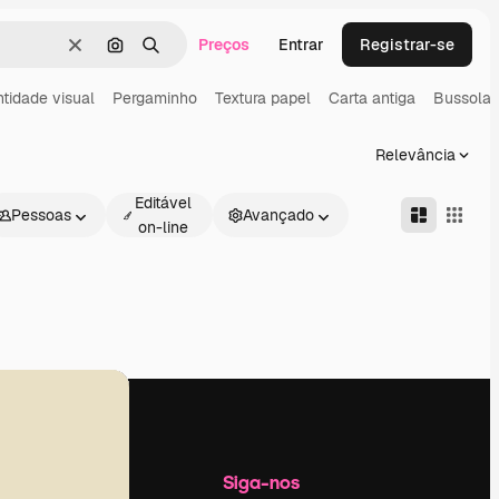
Preços
Entrar
Registrar-se
Limpar
Pesquisar por imagem
Buscar
ntidade visual
Pergaminho
Textura papel
Carta antiga
Bussola
Relevância
Editável
Pessoas
Avançado
on-line
Empresa
Siga-nos