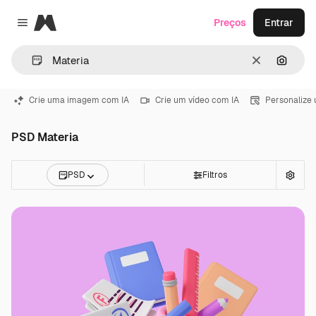
Magnific
Preços
Entrar
Close menu
Limpar
Pesqui
Crie uma imagem com IA
Crie um vídeo com IA
Personalize
PSD Materia
PSD
Filtros