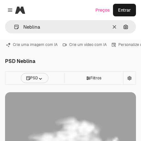
Magnific
Preços
Entrar
Close menu
Limpar
Pesqui
Crie uma imagem com IA
Crie um vídeo com IA
Personalize
PSD Neblina
PSD
Filtros