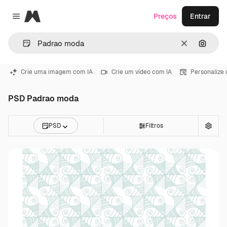
Magnific
Preços
Entrar
Close menu
Limpar
Pesqui
Crie uma imagem com IA
Crie um vídeo com IA
Personalize
PSD Padrao moda
PSD
Filtros