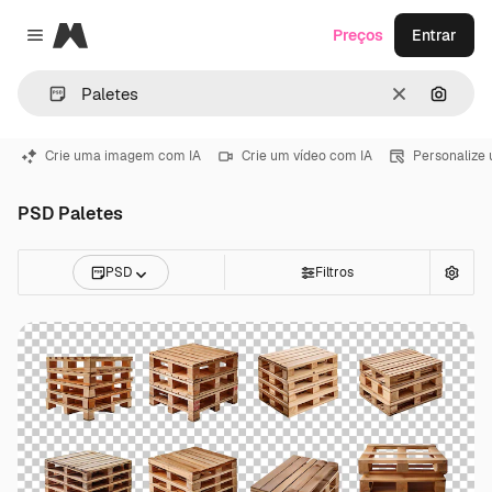
Magnific
Preços
Entrar
Close menu
Limpar
Pesqui
Crie uma imagem com IA
Crie um vídeo com IA
Personalize
PSD Paletes
PSD
Filtros