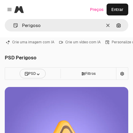
Magnific
Preços
Entrar
Close menu
Limpar
Pesqui
Crie uma imagem com IA
Crie um vídeo com IA
Personalize
PSD Perigoso
PSD
Filtros