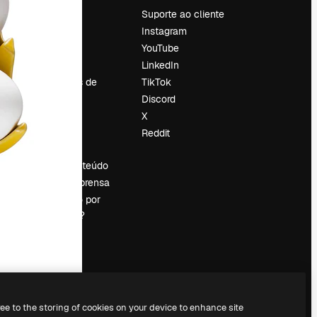
Preços
Suporte ao cliente
Sobre nós
Instagram
Reviews
YouTube
Emprego
LinkedIn
Tendências de
TikTok
pesquisa
Discord
Blog
X
Eventos
Reddit
es
Slidesgo
Vender conteúdo
Sala de imprensa
Procurando por
magnific.ai?
ree to the storing of cookies on your device to enhance site