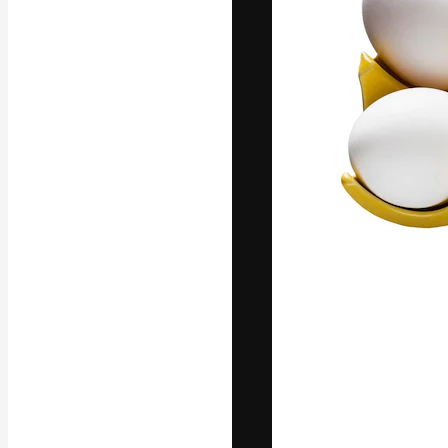
A plataforma cr
seu melhor trab
assinantes entr
agências e estú
Português
Copyright © 2010