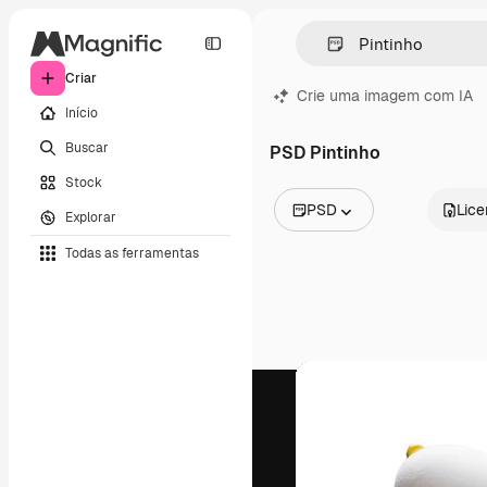
Criar
Crie uma imagem com IA
Início
Buscar
PSD Pintinho
Stock
PSD
Lic
Explorar
Todas as imagens
Todas as ferramentas
Vetores
Ilustrações
Fotos
PSD
Modelos
Mockups
Vídeos
Clipes de vídeo
Animações
Modelos de vídeos
Ícones
Modelos 3D
Fontes