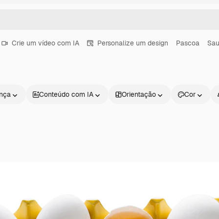
Crie um vídeo com IA
Personalize um design
Pascoa
Sa
ença
Conteúdo com IA
Orientação
Cor
Produtos
Começar