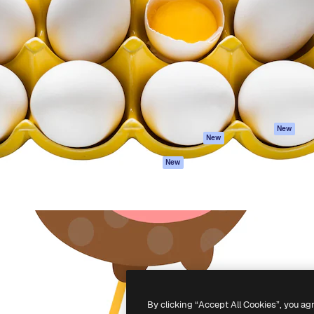
iativa para você direcionar
Spaces
Academy
alho. Mais de 1 milhão de
Assistente de IA
Documentação
e criativos, empresas,
Gerador de
Atendimento
dios.
imagens
Termos e
Gerador de vídeos
condições
Texto para voz
Política de
privacidade
Conteúdo de stock
Originais
MCP para
New
New
Claude/ChatGPT
Política de cooki
Agentes
Central de
New
confiabilidade
API
Afiliados
App móvel
Empresas
Todas as
ferramentas
-
2026
Freepik Company S.L.U.
Todos os direitos reservados
.
By clicking “Accept All Cookies”, you ag