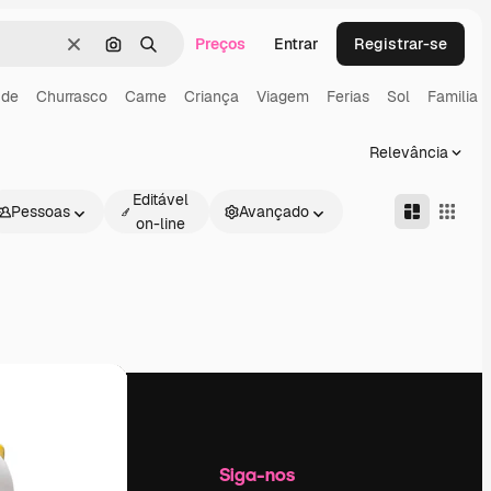
Preços
Entrar
Registrar-se
Limpar
Pesquisar por imagem
Buscar
ude
Churrasco
Carne
Criança
Viagem
Ferias
Sol
Familia
Relevância
Editável
Pessoas
Avançado
on-line
Empresa
Siga-nos