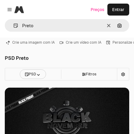
Magnific
Preços
Entrar
Close menu
Limpar
Pesqui
Crie uma imagem com IA
Crie um vídeo com IA
Personalize
PSD Preto
PSD
Filtros