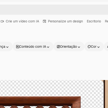
Crie um vídeo com IA
Personalize um design
Escritorio
R
ença
Conteúdo com IA
Orientação
Cor
Produtos
Começar