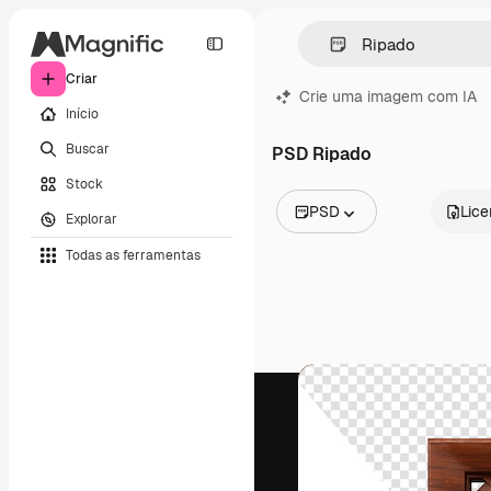
Criar
Crie uma imagem com IA
Início
Buscar
PSD Ripado
Stock
PSD
Lic
Explorar
Todas as imagens
Todas as ferramentas
Vetores
Ilustrações
Fotos
PSD
Modelos
Mockups
Vídeos
Clipes de vídeo
Animações
Modelos de vídeos
Ícones
Modelos 3D
Fontes