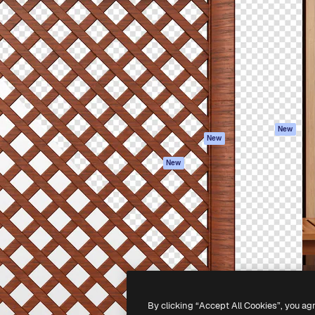
iativa para você direcionar
Spaces
Academy
alho. Mais de 1 milhão de
Assistente de IA
Documentação
e criativos, empresas,
Gerador de
Atendimento
dios.
imagens
Termos e
Gerador de vídeos
condições
Texto para voz
Política de
privacidade
Conteúdo de stock
Originais
MCP para
New
New
Claude/ChatGPT
Política de cooki
Agentes
Central de
New
confiabilidade
API
Afiliados
App móvel
Empresas
Todas as
ferramentas
-
2026
Freepik Company S.L.U.
Todos os direitos reservados
.
By clicking “Accept All Cookies”, you ag