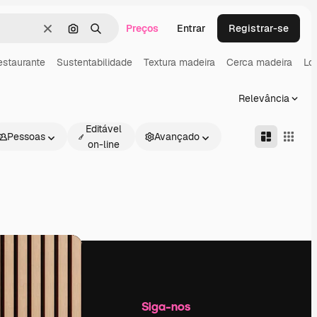
Preços
Entrar
Registrar-se
Limpar
Pesquisar por imagem
Buscar
estaurante
Sustentabilidade
Textura madeira
Cerca madeira
Lo
Relevância
Editável
Pessoas
Avançado
on-line
Empresa
Siga-nos