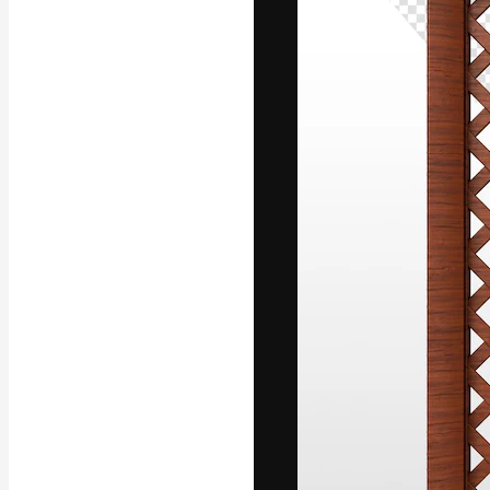
A plataforma cr
seu melhor trab
assinantes entr
agências e estú
Português
Copyright © 2010