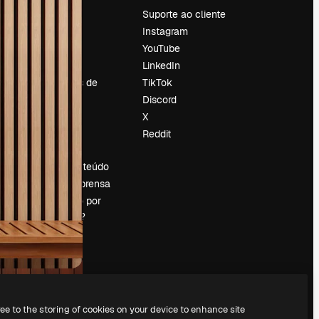
Preços
Suporte ao cliente
Sobre nós
Instagram
Reviews
YouTube
Emprego
LinkedIn
Tendências de
TikTok
pesquisa
Discord
Blog
X
Eventos
Reddit
es
Slidesgo
Vender conteúdo
Sala de imprensa
Procurando por
magnific.ai?
ree to the storing of cookies on your device to enhance site