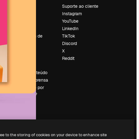
Preços
Suporte ao cliente
Sobre nós
Instagram
Reviews
YouTube
Emprego
LinkedIn
Tendências de
TikTok
pesquisa
Discord
Blog
X
Eventos
Reddit
es
Slidesgo
Vender conteúdo
Sala de imprensa
Procurando por
magnific.ai?
ree to the storing of cookies on your device to enhance site