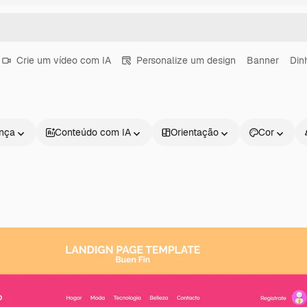
Crie um vídeo com IA
Personalize um design
Banner
Din
ença
Conteúdo com IA
Orientação
Cor
Produtos
Começar