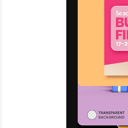
A plataforma cr
seu melhor trab
assinantes entr
agências e estú
Português
Copyright © 2010