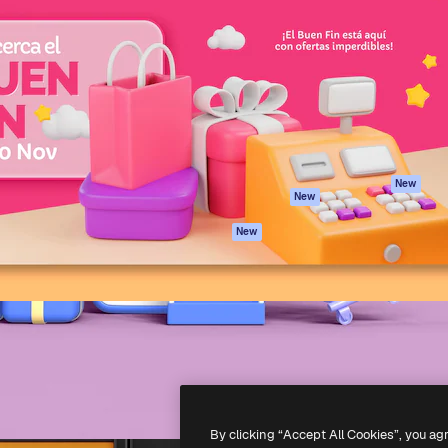
iativa para você direcionar
Spaces
Academy
alho. Mais de 1 milhão de
Assistente de IA
Documentação
e criativos, empresas,
Gerador de
Atendimento
dios.
imagens
Termos e
Gerador de vídeos
condições
Texto para voz
Política de
privacidade
Conteúdo de stock
Originais
MCP para
New
New
Claude/ChatGPT
Política de cooki
Agentes
Central de
New
confiabilidade
API
Afiliados
App móvel
Empresas
Todas as
ferramentas
-
2026
Freepik Company S.L.U.
Todos os direitos reservados
.
By clicking “Accept All Cookies”, you ag