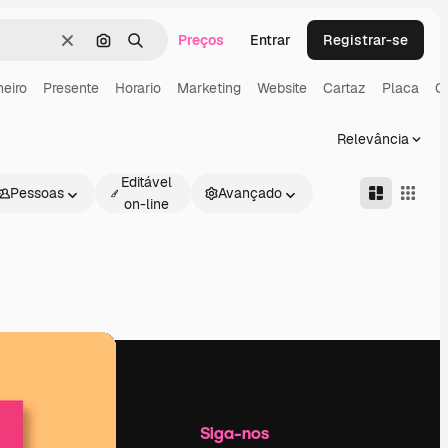
Preços
Entrar
Registrar-se
Limpar
Pesquisar por imagem
Buscar
heiro
Presente
Horario
Marketing
Website
Cartaz
Placa
O
Relevância
Editável
Pessoas
Avançado
on-line
Empresa
Siga-nos