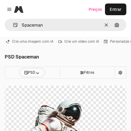
Magnific
Preços
Entrar
Close menu
Limpar
Pesqui
Crie uma imagem com IA
Crie um vídeo com IA
Personalize
PSD Spaceman
PSD
Filtros