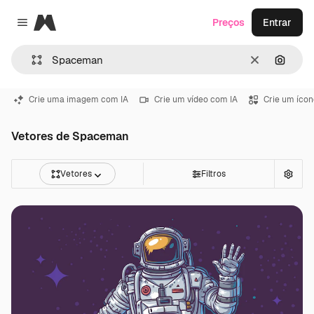
Magnific
Preços
Entrar
Close menu
Limpar
Pesqui
Crie uma imagem com IA
Crie um vídeo com IA
Crie um ícon
Vetores de Spaceman
Vetores
Filtros