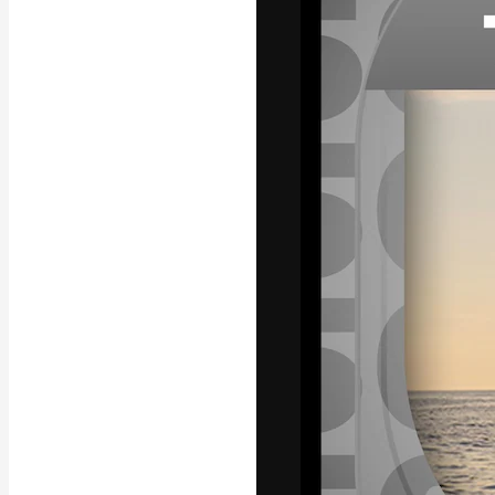
A plataforma cr
seu melhor trab
assinantes entr
agências e estú
Português
Copyright © 2010