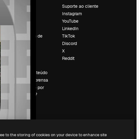
Preços
Suporte ao cliente
Sobre nós
Instagram
Reviews
YouTube
Emprego
LinkedIn
Tendências de
TikTok
pesquisa
Discord
Blog
X
Eventos
Reddit
es
Slidesgo
Vender conteúdo
Sala de imprensa
Procurando por
magnific.ai?
ree to the storing of cookies on your device to enhance site