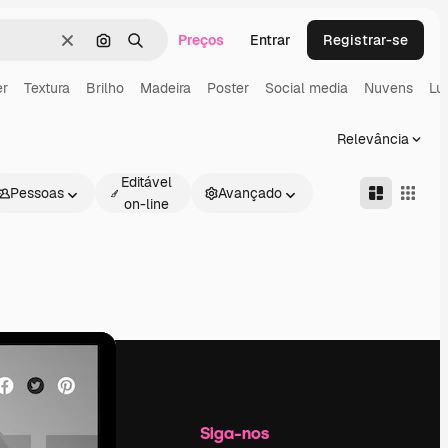
Preços
Entrar
Registrar-se
Limpar
Pesquisar por imagem
Buscar
er
Textura
Brilho
Madeira
Poster
Social media
Nuvens
Lu
Relevância
Editável
Pessoas
Avançado
on-line
Empresa
Siga-nos