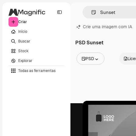
Criar
Crie uma imagem com IA
Início
Buscar
PSD Sunset
Stock
PSD
Lic
Explorar
Todas as imagens
Todas as ferramentas
Vetores
Ilustrações
Fotos
PSD
Modelos
Mockups
Vídeos
Clipes de vídeo
Animações
Modelos de vídeos
Ícones
Modelos 3D
Fontes