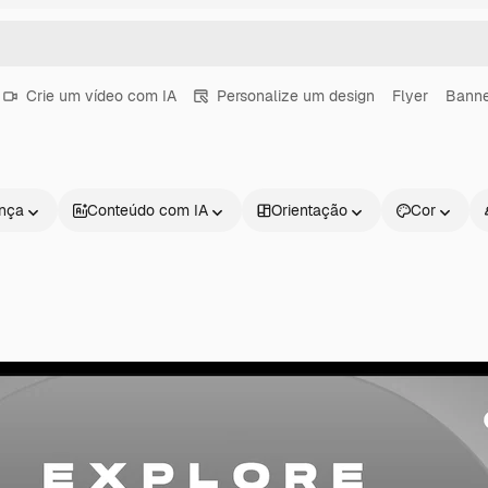
Crie um vídeo com IA
Personalize um design
Flyer
Bann
ença
Conteúdo com IA
Orientação
Cor
Produtos
Começar