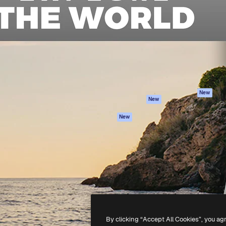
iativa para você direcionar
Spaces
Academy
alho. Mais de 1 milhão de
Assistente de IA
Documentação
e criativos, empresas,
Gerador de
Atendimento
dios.
imagens
Termos e
Gerador de vídeos
condições
Texto para voz
Política de
privacidade
Conteúdo de stock
Originais
MCP para
New
New
Claude/ChatGPT
Política de cooki
Agentes
Central de
New
confiabilidade
API
Afiliados
App móvel
Empresas
Todas as
ferramentas
-
2026
Freepik Company S.L.U.
Todos os direitos reservados
.
By clicking “Accept All Cookies”, you ag