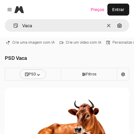
Magnific
Preços
Entrar
Close menu
Limpar
Pesqui
Crie uma imagem com IA
Crie um vídeo com IA
Personalize
PSD Vaca
PSD
Filtros