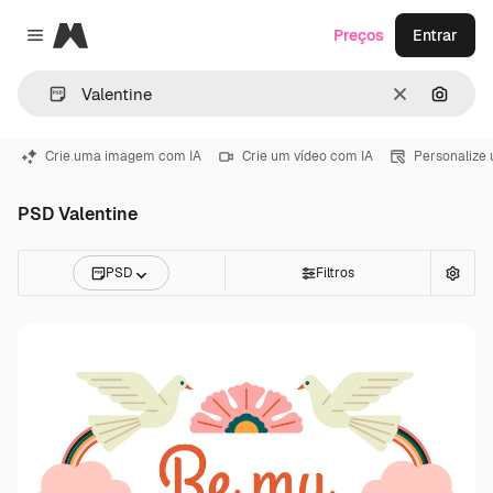
Magnific
Preços
Entrar
Close menu
Limpar
Pesqui
Crie uma imagem com IA
Crie um vídeo com IA
Personalize
PSD Valentine
PSD
Filtros